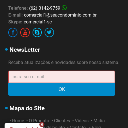
Telefone:
(62) 3142-9759
E-mail:
comercial1@seucondominio.com.br
Skype:
comercial1-sc
NewsLetter
Atendimento
Online agora
Receba atualizações e novidades sobre nosso sistema.
OK
Mapa do Site
• Home
• O Produto
• Clientes
• Vídeos
• Mídia
• Notícias
• 2ª via de boleto
• Contato
• Blog