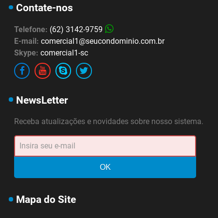
Contate-nos
Telefone:
(62) 3142-9759
E-mail:
comercial1@seucondominio.com.br
Skype:
comercial1-sc
NewsLetter
Atendimento
Online agora
Receba atualizações e novidades sobre nosso sistema.
OK
Mapa do Site